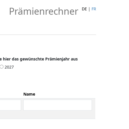
Prämienrechner
DE
|
FR
e hier das gewünschte Prämienjahr aus
2027
Name