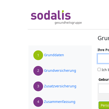
Gru
Ihre Po
Grunddaten
1
Ich b
Grundversicherung
2
Geburt
Zusatzversicherung
3
Zusammenfassung
4
Pers